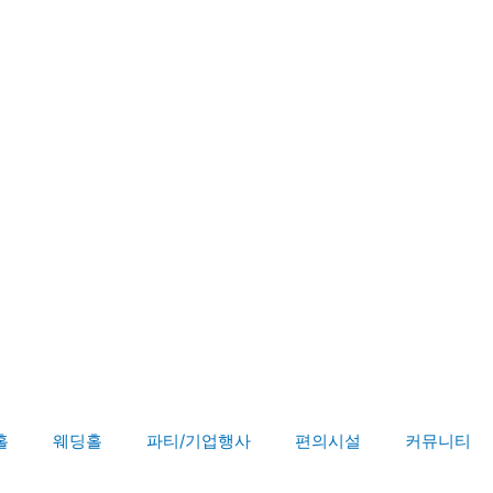
홀
웨딩홀
파티/기업행사
편의시설
커뮤니티