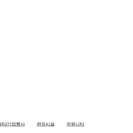
파티/기업행사
편의시설
커뮤니티