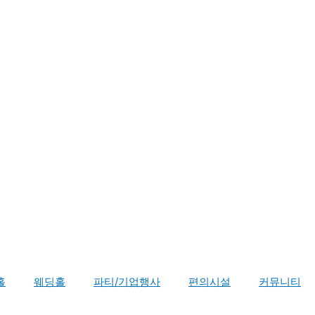
홀
웨딩홀
파티/기업행사
편의시설
커뮤니티